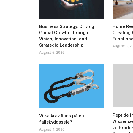
Business Strategy: Driving
Home Ren
Global Growth Through
Creating 
Vision, Innovation, and
Functiona
Strategic Leadership
August 6, 2
August 6, 2026
Peptide i
Vilka krav finns på en
Wissensw
fallskyddssele?
zu Produk
August 4, 2026