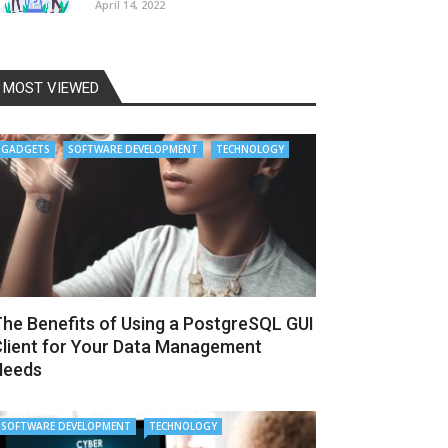
April 14, 2022
MOST VIEWED
GADGETS
SOFTWARE DEVELOPMENT
TECHNOLOGY
he Benefits of Using a PostgreSQL GUI
lient for Your Data Management
Needs
SOFTWARE DEVELOPMENT
TECHNOLOGY