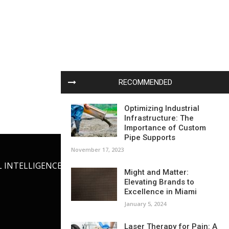
RECOMMENDED
Optimizing Industrial
Infrastructure: The
Importance of Custom
Pipe Supports
November 17, 2023
L INTELLIGENCE
OUR BLOG
Might and Matter:
Elevating Brands to
Excellence in Miami
January 5, 2024
Laser Therapy for Pain: A